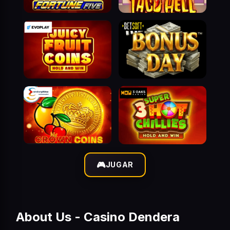
🎮
JUGAR
About Us - Casino Dendera