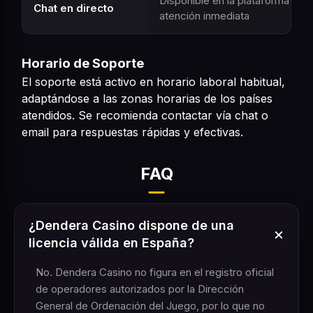
Disponible en la plataforma para
Chat en directo
atención inmediata
Horario de Soporte
El soporte está activo en horario laboral habitual,
adaptándose a las zonas horarias de los países
atendidos. Se recomienda contactar vía chat o
email para respuestas rápidas y efectivas.
FAQ
¿Dendera Casino dispone de una
×
licencia válida en España?
No. Dendera Casino no figura en el registro oficial
de operadores autorizados por la Dirección
General de Ordenación del Juego, por lo que no