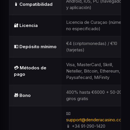
Android, iOS, PC (navegador
📱 Compatibilidad
y aplicación)
Licencia de Curaçao (número
🔐 Licencia
no especificado)
€4 (criptomonedas) / €10
💵 Depósito mínimo
(tarjetas)
Visa, MasterCard, Skrill,
💳 Métodos de
Neteller, Bitcoin, Ethereum,
pago
Paysafecard, MiFinity
400% hasta €6000 + 50-200
🎁 Bono
giros gratis
📧
support@denderacasino.com
📱 +34 91-290-1420