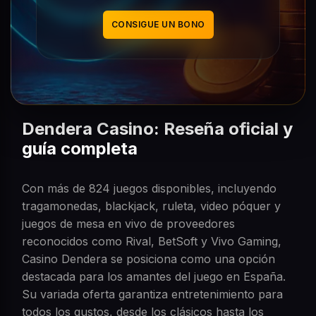
CONSIGUE UN BONO
Dendera Casino: Reseña oficial y
guía completa
Con más de 824 juegos disponibles, incluyendo
tragamonedas, blackjack, ruleta, video póquer y
juegos de mesa en vivo de proveedores
reconocidos como Rival, BetSoft y Vivo Gaming,
Casino Dendera se posiciona como una opción
destacada para los amantes del juego en España.
Su variada oferta garantiza entretenimiento para
todos los gustos, desde los clásicos hasta los